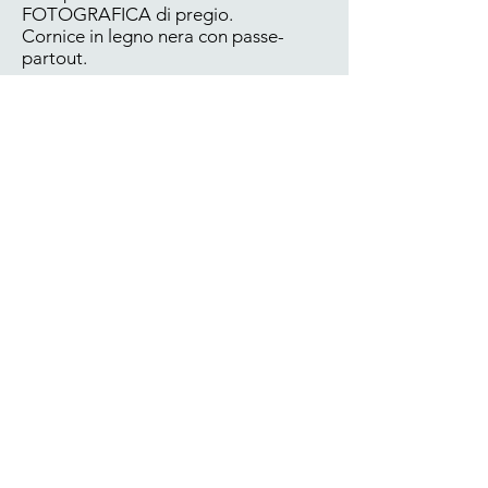
FOTOGRAFICA di pregio.
Cornice in legno nera con passe-
partout.
SERIE NUMERATA a tiratura
LIMITATA
PD_F103
cm 50x23
€ 65,00