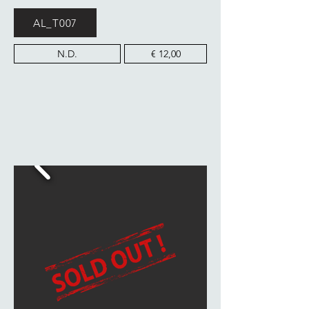
AL_T007
N.D.
€ 12,00